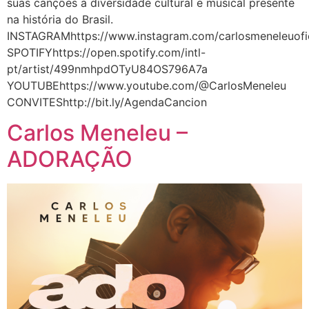
suas canções a diversidade cultural e musical presente
na história do Brasil.
INSTAGRAMhttps://www.instagram.com/carlosmeneleuofic
SPOTIFYhttps://open.spotify.com/intl-
pt/artist/499nmhpdOTyU84OS796A7a
YOUTUBEhttps://www.youtube.com/@CarlosMeneleu
CONVITEShttp://bit.ly/AgendaCancion
Carlos Meneleu –
ADORAÇÃO