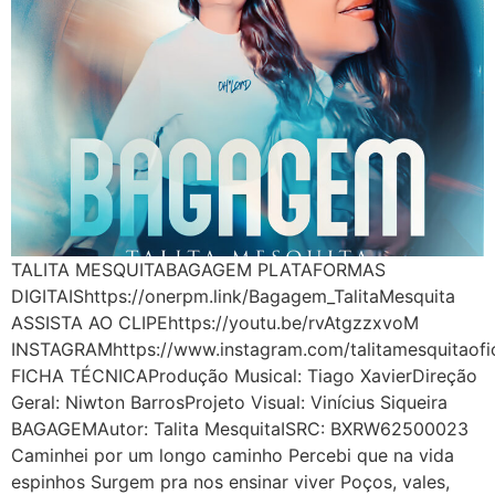
TALITA MESQUITABAGAGEM PLATAFORMAS
DIGITAIShttps://onerpm.link/Bagagem_TalitaMesquita
ASSISTA AO CLIPEhttps://youtu.be/rvAtgzzxvoM
INSTAGRAMhttps://www.instagram.com/talitamesquitaofic
FICHA TÉCNICAProdução Musical: Tiago XavierDireção
Geral: Niwton BarrosProjeto Visual: Vinícius Siqueira
BAGAGEMAutor: Talita MesquitaISRC: BXRW62500023
Caminhei por um longo caminho Percebi que na vida
espinhos Surgem pra nos ensinar viver Poços, vales,