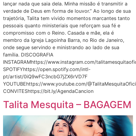
lançar nada que saia dela. Minha missão é transmitir a
verdade de Deus em forma de louvor.” Ao longo de sua
trajetória, Talita tem vivido momentos marcantes tanto
pessoais quanto ministeriais que reforçam sua fé e
compromisso com o Reino. Casada e mãe, ela é
membro da Igreja Lagoinha Barra, no Rio de Janeiro,
onde segue servindo e ministrando ao lado de sua
família. DISCOGRAFIA
INSTAGRAMhttps://www.instagram.com/talitamesquitaofic
SPOTIFYhttps://open.spotify.com/intl-
pt/artist/0iQ9wFC3ncbG7jZX6rVD7F
YOUTUBEhttps://www.youtube.com/@TalitaMesquitaOfici
CONVITEShttps://bit.ly/AgendaCancion
Talita Mesquita – BAGAGEM