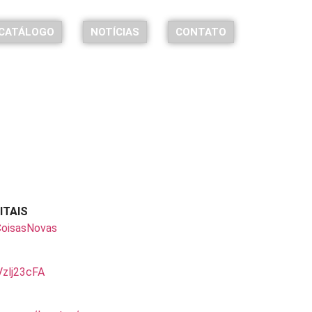
CATÁLOGO
NOTÍCIAS
CONTATO
ITAIS
/CoisasNovas
Vzlj23cFA