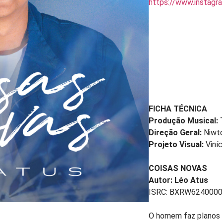
https://www.instagr
FICHA TÉCNICA
Produção Musical:
Direção Geral:
Niwto
Projeto Visual:
Viníc
COISAS NOVAS
Autor: Léo Atus
ISRC: BXRW624000
O homem faz planos