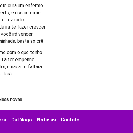
 ele cura um enfermo
erto, e rios no ermo
 te fez sofrer
a irá te fazer crescer
 você irá vencer
inhada, basta só crê
-me com o que tenho
ou a ter empenho
or, e nada te faltará
r fará
oisas novas
ora
Catálogo
Notícias
Contato