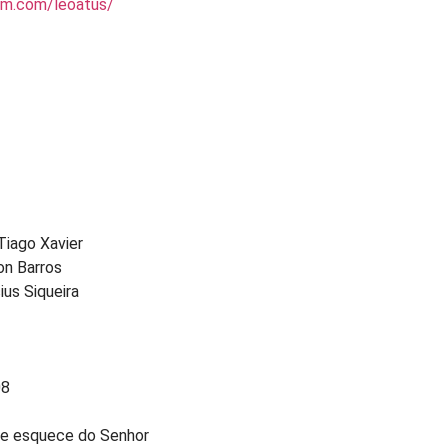
am.com/leoatus/
Tiago Xavier
n Barros
ius Siqueira
08
 e esquece do Senhor