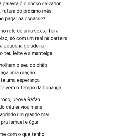
 palavra é o nosso salvador
a fatura do próximo mês
o pagar na escassez
no rolé de uma sexta-feira
so, só com um real na carteira
 a pequena geladeira
 o teu leite e a manteiga
 molham o seu colchão
 faça uma oração
iste uma esperança
de vem o tempo da bonança
roso, Jeová Rafah
e do céu enviou maná
a abrindo um grande mar
pra Ismael e ágar
-me com o que tenho