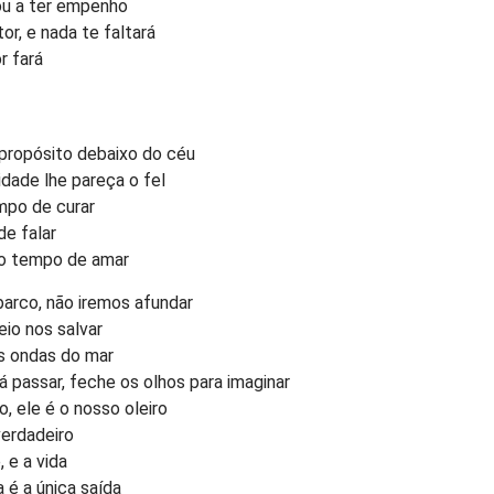
ou a ter empenho
or, e nada te faltará
r fará
propósito debaixo do céu
dade lhe pareça o fel
mpo de curar
e falar
 o tempo de amar
rco, não iremos afundar
eio nos salvar
s ondas do mar
á passar, feche os olhos para imaginar
, ele é o nosso oleiro
verdadeiro
 e a vida
a é a única saída