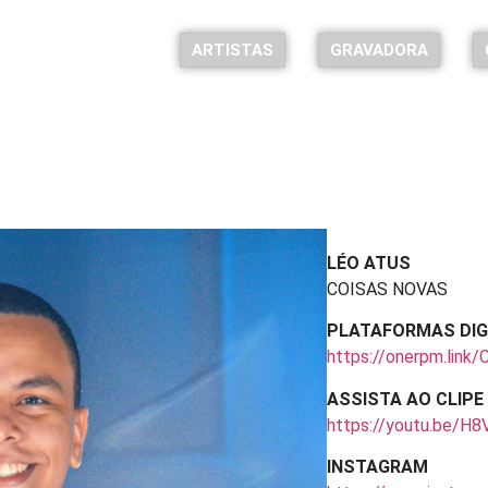
ARTISTAS
GRAVADORA
Léo Atus – COISAS NOVAS
Início
»
Léo Atus – COISAS NOVAS
LÉO ATUS
COISAS NOVAS
PLATAFORMAS DIG
https://onerpm.link
ASSISTA AO CLIPE
https://youtu.be/H8
INSTAGRAM