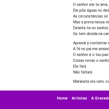
O senhor ele te ama,
Ele põe águas no des
As circunstâncias só
Mas a prova nessa vid
Deleita-te no senhor,
Se tem dúvida na cam
Aprendi a contentar
A fé no pai me ensin
O senhor é o teu past
Coisas novas o senho
Ele fará
Não faltará
Maranata ora vem, c
Home
Artistas
A Gravad