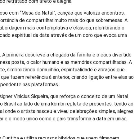
udo retratado com afeto e alegria.
so com “Mesa de Natal”, canção que valoriza encontros,
mportância de compartilhar muito mais do que sobremesas. A
ma abordagem mais contemplativa e clássica, relembrando o
icado espiritual da data através de um coro que evoca uma
 A primeira descreve a chegada da família e o caos divertido
mesa posta, o calor humano e as memórias compartilhadas. A
te, simbolizando comunhão, espiritualidade e abraços que
que fazem referência à anterior, criando ligação entre elas ao
pendente nas plataformas.
esigner Vinicius Siqueira, que reforça o conceito de um Natal
do Brasil ao lado de uma kombi repleta de presentes, tendo ao
al onde o artista nasceu e viveu celebrações simples, alegres
lar e o modo único como o país transforma a data em união,
 Curitiba e utiliza recursos híbridos que unem filmagem