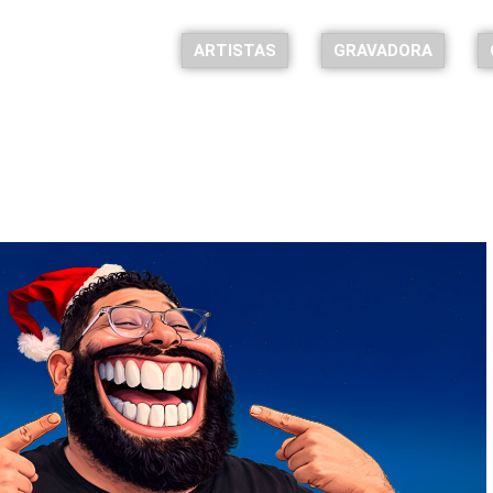
ARTISTAS
GRAVADORA
l à brasileira” pela Bless Music em uma cele
tradições brasileiras de fim de ano
 à brasileira” pela Bless Music em uma celebração afetiva e verdadeira