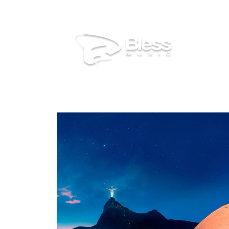
Niwton Barros lança o EP “Nata
Início
»
Niwton Barros lança o EP “Natal