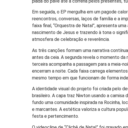
piada do pavê até a correria pelos presentes, t
Em seguida, o EP mergulha em um pagode caloro
reencontros, conversas, laços de família e a i
faixa final, “Orquestra de Natal”, apresenta u
nascimento de Jesus e trazendo à tona o signif
atmosfera de celebração e reverência.
As três canções formam uma narrativa contínua.
antes da ceia. A segunda revela o momento da 
terceira acompanha a passagem para a meia-noi
encerram a noite. Cada faixa carrega elementos 
mesmo tempo em que funcionam de forma inde
A identidade visual do projeto foi criada pelo d
brasileiro. A capa traz Niwton usando a camisa 
fundo uma comunidade inspirada na Rocinha, loc
e marcantes. A estética valoriza a cultura popu
festa e pertencimento.
O videoclipe de “Clichê de Natal” foi gravado em