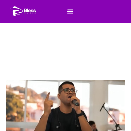
Luccas Marsan lança “Só a Ti” pela Bless
Music e convida a todos à adoração sincera
a Deus
Início
»
Luccas Marsan lança “Só a Ti” pela Bless Music e convida a
todos à adoração sincera a Deus